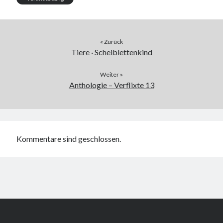
« Zurück
Tiere · Scheiblettenkind
Weiter »
Anthologie – Verflixte 13
Kommentare sind geschlossen.
Scroll
to
the