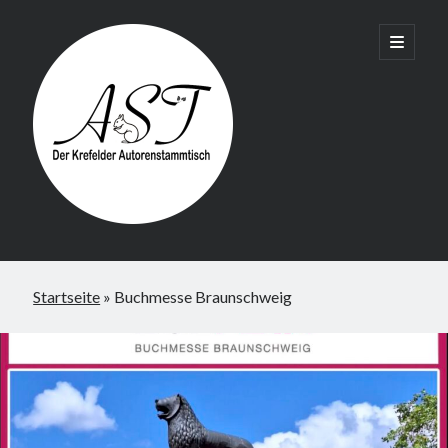
Krefelder
open
primary
menu
AST
Startseite
»
Buchmesse Braunschweig