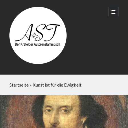
Krefelder
open
primary
menu
AST
Startseite
»
Kunst ist für die Ewigkeit