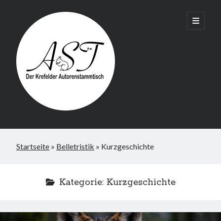
Krefelder
open
primary
menu
AST
Startseite
»
Belletristik
»
Kurzgeschichte
Kategorie:
Kurzgeschichte