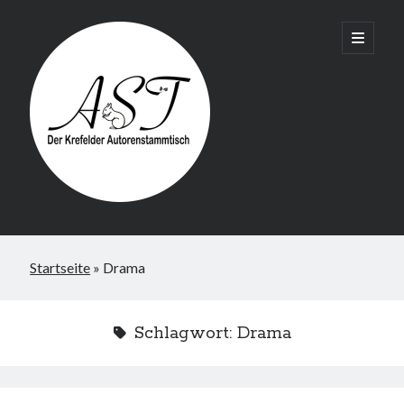
Krefelder
open
primary
menu
AST
Startseite
»
Drama
Schlagwort:
Drama