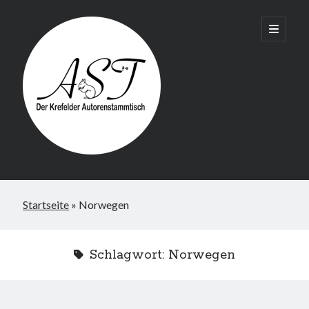
Krefelder
open
primary
menu
AST
Startseite
»
Norwegen
Schlagwort:
Norwegen