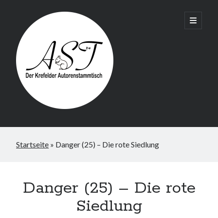
Krefelder
open
primary
menu
AST
Startseite
»
Danger (25) – Die rote Siedlung
Danger (25) – Die rote
Siedlung