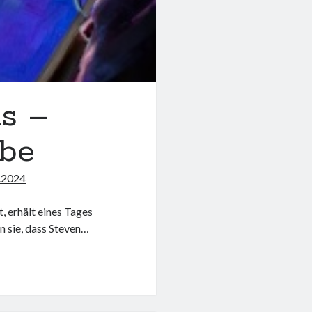
ds –
rbe
.2024
, erhält eines Tages
n sie, dass Steven…