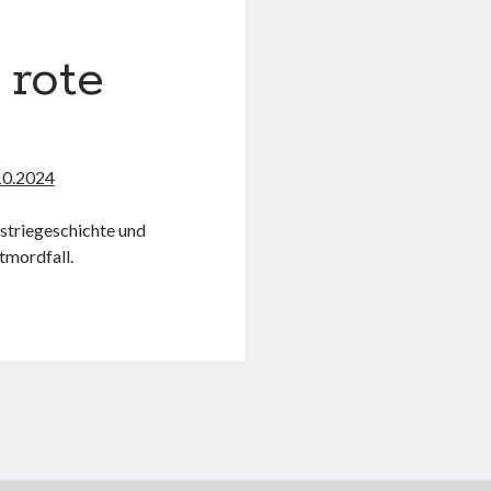
 rote
10.2024
striegeschichte und
tmordfall.