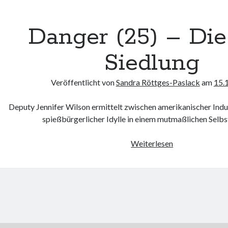
Grays
Erbe
Danger (25) – Die
Siedlung
Veröffentlicht von
Sandra Röttges-Paslack
am
15.
Deputy Jennifer Wilson ermittelt zwischen amerikanischer Indu
spießbürgerlicher Idylle in einem mutmaßlichen Selbs
Danger
Weiterlesen
(25)
–
Die
rote
Siedlung