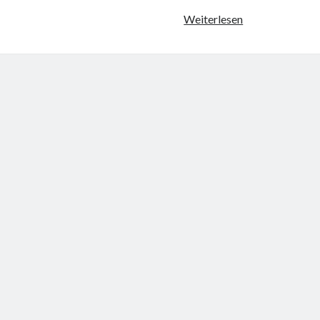
MindNapping
Weiterlesen
(41)
Der
Saubermann