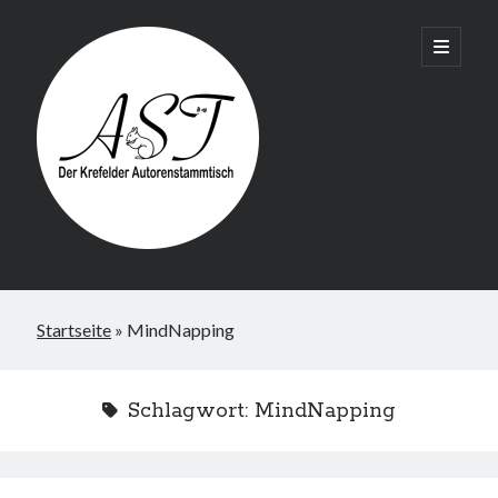
Krefelder
open
primary
menu
AST
Startseite
»
MindNapping
Schlagwort:
MindNapping