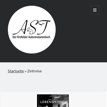
Krefelder
open
primary
menu
AST
Startseite
»
Zeitreise